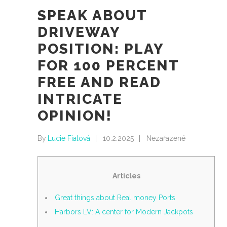
SPEAK ABOUT
DRIVEWAY
POSITION: PLAY
FOR 100 PERCENT
FREE AND READ
INTRICATE
OPINION!
By
Lucie Fialová
10.2.2025
Nezařazené
Articles
Great things about Real money Ports
Harbors LV: A center for Modern Jackpots