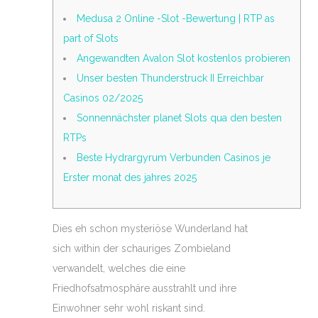
Medusa 2 Online -Slot -Bewertung | RTP as
part of Slots
Angewandten Avalon Slot kostenlos probieren
Unser besten Thunderstruck II Erreichbar
Casinos 02/2025
Sonnennächster planet Slots qua den besten
RTPs
Beste Hydrargyrum Verbunden Casinos je
Erster monat des jahres 2025
Dies eh schon mysteriöse Wunderland hat
sich within der schauriges Zombieland
verwandelt, welches die eine
Friedhofsatmosphäre ausstrahlt und ihre
Einwohner sehr wohl riskant sind.