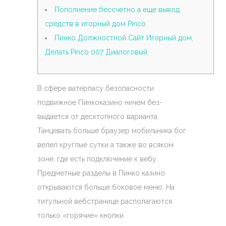
Пополнение бессчетно а еще вывод
средств в игорный дом Pinco
Пинко Должностной Сайт Игорный дом,
Делать Pinco 007 Диалоговый
В сфере ватерпасу безопасности
подвижное Пинкоказино ничем без-
выдается от десктопного варианта.
Танцевать больше браузер мобильника бог
велел круглые сутки а также во всяком
зоне, где есть подключение к вебу.
Предметные разделы в Пинко казино
открываются больше боковое меню. На
титульной вебстранице располагаются
только «горячие» кнопки.