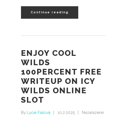
Continue reading
ENJOY COOL
WILDS
100PERCENT FREE
WRITEUP ON ICY
WILDS ONLINE
SLOT
By
Lucie Fialová
10.2.2025
Nezařazené