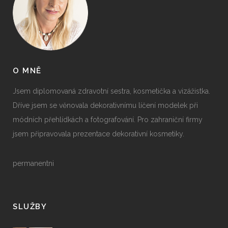
88
89
90
91
92
93
94
95
96
97
98
99
100
101
102
103
104
105
106
107
108
109
110
111
112
113
114
115
116
117
118
119
120
121
122
123
124
125
126
127
128
129
130
131
O MNĚ
132
133
134
135
136
137
138
139
140
141
142
Jsem diplomovaná zdravotní sestra, kosmetička a vizážistka.
143
144
145
146
147
148
149
150
151
152
153
Dříve jsem se věnovala dekorativnímu líčení modelek při
154
155
156
157
158
159
160
161
162
163
164
módních přehlídkách a fotografování. Pro zahraniční firmy
jsem připravovala prezentace dekorativní kosmetiky.
165
166
167
168
169
170
171
172
173
174
175
176
177
178
179
180
181
182
183
184
185
186
permanentni
187
188
189
190
191
192
193
194
195
196
197
198
199
200
201
202
203
204
205
206
207
208
SLUŽBY
209
210
211
212
213
214
215
216
217
218
219
220
221
222
223
224
225
226
227
228
229
230