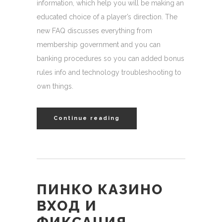
information, which help you will be making an
educated choice of a player’s direction. The
new FAQ discusses everything from
membership government and you can
banking procedures so you can added bonus
rules info and technology troubleshooting to
own things.
Continue reading
ПИНКО КАЗИНО
ВХОД И