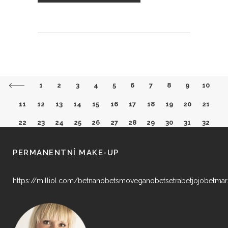
1
2
3
4
5
6
7
8
9
10
11
12
13
14
15
16
17
18
19
20
21
22
23
24
25
26
27
28
29
30
31
32
33
34
35
36
37
38
39
40
41
42
43
PERMANENTNÍ MAKE-UP
44
45
46
47
48
49
50
51
52
53
54
55
56
57
58
59
60
61
62
63
64
65
https://milliol.com/
betnano
betsmove
ganobet
setrabet
jojobet
mar
66
67
68
69
70
71
72
73
74
75
76
77
78
79
80
81
82
83
84
85
86
87