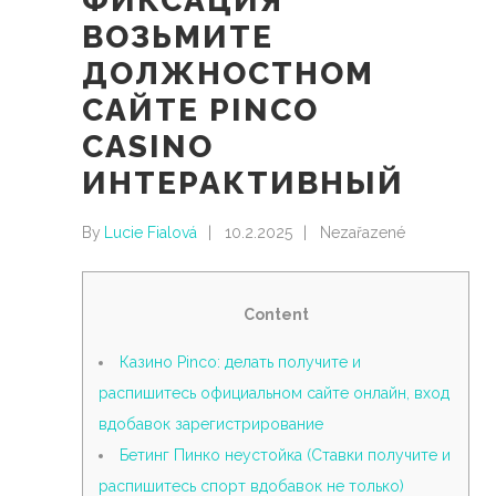
ФИКСАЦИЯ
ВОЗЬМИТЕ
ДОЛЖНОСТНОМ
САЙТЕ PINCO
CASINO
ИНТЕРАКТИВНЫЙ
By
Lucie Fialová
10.2.2025
Nezařazené
Content
Казино Pinco: делать получите и
распишитесь официальном сайте онлайн, вход
вдобавок зарегистрирование
Бетинг Пинко неустойка (Ставки получите и
распишитесь спорт вдобавок не только)