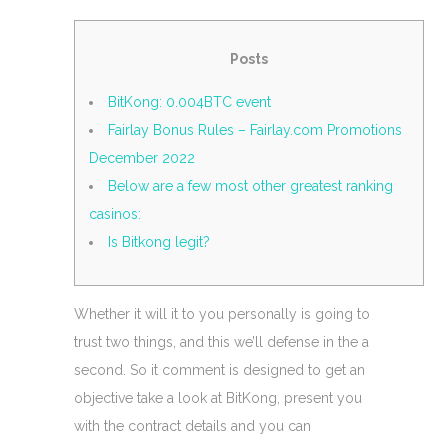
Posts
BitKong: 0.004BTC event
Fairlay Bonus Rules – Fairlay.com Promotions
December 2022
Below are a few most other greatest ranking
casinos:
Is Bitkong legit?
Whether it will it to you personally is going to
trust two things, and this we’ll defense in the a
second. So it comment is designed to get an
objective take a look at BitKong, present you
with the contract details and you can