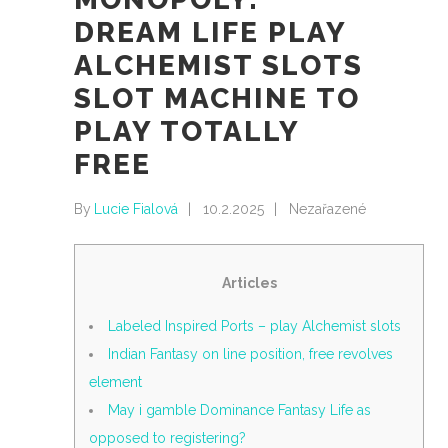
DREAM LIFE PLAY
ALCHEMIST SLOTS
SLOT MACHINE TO
PLAY TOTALLY
FREE
By
Lucie Fialová
10.2.2025
Nezařazené
Articles
Labeled Inspired Ports – play Alchemist slots
Indian Fantasy on line position, free revolves
element
May i gamble Dominance Fantasy Life as
opposed to registering?