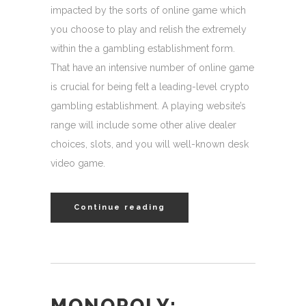
impacted by the sorts of online game which
you choose to play and relish the extremely
within the a gambling establishment form.
That have an intensive number of online game
is crucial for being felt a leading-level crypto
gambling establishment. A playing website’s
range will include some other alive dealer
choices, slots, and you will well-known desk
video game.
Continue reading
MONOPOLY: