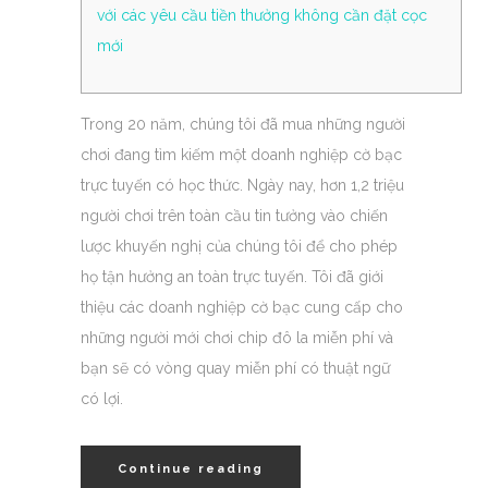
với các yêu cầu tiền thưởng không cần đặt cọc
mới
Trong 20 năm, chúng tôi đã mua những người
chơi đang tìm kiếm một doanh nghiệp cờ bạc
trực tuyến có học thức. Ngày nay, hơn 1,2 triệu
người chơi trên toàn cầu tin tưởng vào chiến
lược khuyến nghị của chúng tôi để cho phép
họ tận hưởng an toàn trực tuyến. Tôi đã giới
thiệu các doanh nghiệp cờ bạc cung cấp cho
những người mới chơi chip đô la miễn phí và
bạn sẽ có vòng quay miễn phí có thuật ngữ
có lợi.
Continue reading