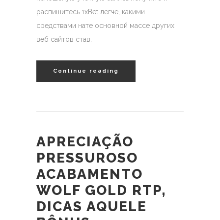
распишитесь 1xBet легче, какими
средствами нате основной массе других
веб сайтов став.
Continue reading
APRECIAÇÃO
PRESSUROSO
ACABAMENTO
WOLF GOLD RTP,
DICAS AQUELE