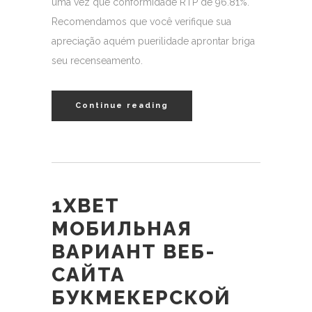
uma vez que conformidade RTP de 96.81%.
Recomendamos que você verifique sua
apreciação aquém puerilidade aprontar briga
seu recenseamento.
Continue reading
1XBET
МОБИЛЬНАЯ
ВАРИАНТ ВЕБ-
САЙТА
БУКМЕКЕРСКОЙ