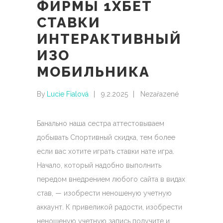
ФИРМЫ 1ХБЕТ
СТАВКИ
ИНТЕРАКТИВНЫЙ
ИЗО
МОБИЛЬНИКА
By
Lucie Fialová
9.2.2025
Nezařazené
Банально наша сестра аттестовываем
добывать Спортивный скидка, тем более
если вас хотите играть ставки нате игра.
Начало, который надобно выполнить
передом внедрением любого сайта в видах
став, — изобрести неношеную учетную
аккаунт. К привеликой радости, изобрести
неношеную учетную запись получите и