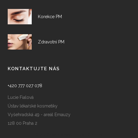
286
287
288
289
290
291
292
293
294
295
296
297
298
299
300
301
302
303
304
305
306
307
Korekce PM
308
309
310
311
312
313
314
315
316
317
318
319
320
321
322
323
324
325
326
327
328
329
Zdravotní PM
330
331
332
333
334
335
336
337
338
339
340
341
342
343
344
345
346
347
348
349
350
351
352
353
354
355
356
357
358
359
360
361
362
KONTAKTUJTE NÁS
363
364
365
366
367
368
369
370
371
372
373
+420 777 027 078
374
375
376
377
378
379
380
381
382
383
384
Lucie Fialová
385
386
387
388
389
390
391
392
393
394
395
Ústav lékařské kosmetiky
396
397
398
399
400
401
402
403
404
405
406
Vyšehradská 49 - areál Emauzy
128 00 Praha 2
407
408
409
410
411
412
413
414
415
416
417
Slot Gacor Maxwin
Judi Online
418
419
420
421
422
423
424
425
426
427
428