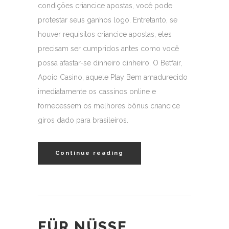
condições criancice apostas, você pode
protestar seus ganhos logo. Entretanto, se
houver requisitos criancice apostas, eles
precisam ser cumpridos antes como você
possa afastar-se dinheiro dinheiro. O Betfair,
Apoio Casino, aquele Play Bem amadurecido
imediatamente os cassinos online e
fornecessem os melhores bônus criancice
giros dado para brasileiros.
Continue reading
FÜR NÜSSE