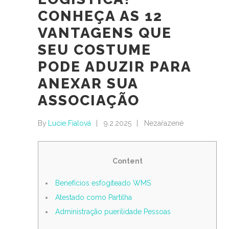
CONHEÇA AS 12
VANTAGENS QUE
SEU COSTUME
PODE ADUZIR PARA
ANEXAR SUA
ASSOCIAÇÃO
By
Lucie Fialová
9.2.2025
Nezařazené
Content
Benefícios esfogíteado WMS
Atestado como Partilha
Administração puerilidade Pessoas