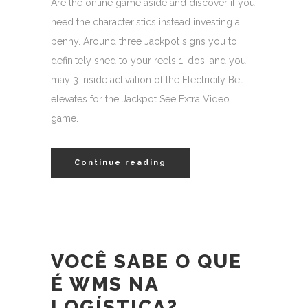
Are the online game aside and discover if you
need the characteristics instead investing a
penny. Around three Jackpot signs you to
definitely shed to your reels 1, dos, and you
may 3 inside activation of the Electricity Bet
elevates for the Jackpot See Extra Video
game.
Continue reading
VOCÊ SABE O QUE
É WMS NA
LOGÍSTICA?