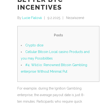
INCENTIVES
By
Lucie Fialová
9.2.2025
Nezařazené
Posts
Crypto dice
Cellular Bitcoin Local casino Products and
you may Possibilities
#4. Wild.io: Renowned Bitcoin Gambling
enterprise Without Minimal Put
For example, during the Ignition Gambling
enterprise, the average payout date is just 8-
ten minutes. Participants who require quick