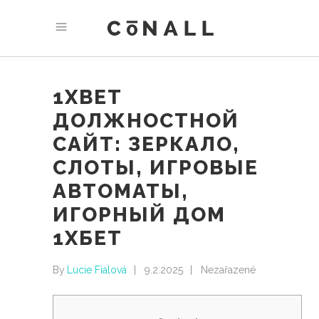
1XBET
ДОЛЖНОСТНОЙ
САЙТ: ЗЕРКАЛО,
СЛОТЫ, ИГРОВЫЕ
АВТОМАТЫ,
ИГОРНЫЙ ДОМ
1ХБЕТ
By
Lucie Fialová
9.2.2025
Nezařazené