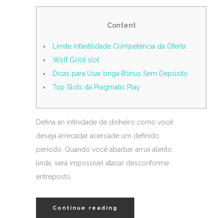
Content
Limite infantilidade Competência da Oferta
Wolf Gold slot
Dicas para Usar briga Bônus Sem Depósito
Top Slots da Pragmatic Play
Defina an infinidade de dinheiro como você
deseja arrecadar acercade um definido
período. Quando você abarbar arruíi alento
linda, será impossível atacar desconforme
entreposto.
Continue reading