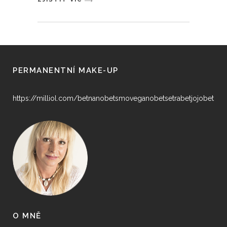
PERMANENTNÍ MAKE-UP
https://milliol.com/
betnano
betsmove
ganobet
setrabet
jojobet
O MNĚ