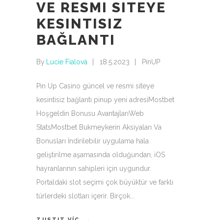
VE RESMI SITEYE
KESINTISIZ
BAĞLANTI
By
Lucie Fialová
18.5.2023
PinUP
Pin Up Casino güncel ve resmi siteye
kesintisiz bağlantı pinup yeni adresiMostbet
Hoşgeldin Bonusu AvantajlarıWeb
StatsMostbet Bukmeykerin Aksiyaları Va
Bonusları İndirilebilir uygulama hala
geliştirilme aşamasında olduğundan, iOS
hayranlarının sahipleri için uygundur.
Portaldaki slot seçimi çok büyüktür ve farklı
türlerdeki slotları içerir. Birçok
ZJISTIT VÍC