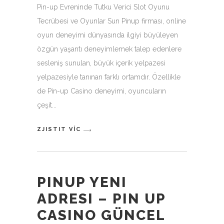
Pin-up Evreninde Tutku Verici Slot Oyunu
Tecrübesi ve Oyunlar Sun Pinup firması, online
oyun deneyimi dünyasında ilgiyi büyüleyen
özgün yaşantı deneyimlemek talep edenlere
sesleniş sunulan, büyük içerik yelpazesi
yelpazesiyle tanınan farklı ortamdır. Özellikle
de Pin-up Casino deneyimi, oyuncuların
çeşit
ZJISTIT VÍC
PINUP YENI
ADRESI – PIN UP
CASINO GÜNCEL