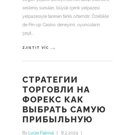
sesleniş sunulan, büyük içerik yelpazesi
yelpazesiyle tanınan farklı ortamdır. Özellikle
de Pin-up Casino deneyimi, oyuncuların
çeşit
ZJISTIT VÍC
СТРАТЕГИИ
ТОРГОВЛИ НА
ФОРЕКС КАК
ВЫБРАТЬ САМУЮ
ПРИБЫЛЬНУЮ
By
Lucie Fialová
8.2.2024