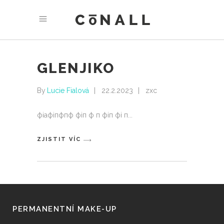
GLENJIKO
By
Lucie Fialová
22.2.2023
zxc
фіафіпфпф фіп ф п фіп фі п
ZJISTIT VÍC
PERMANENTNÍ MAKE-UP