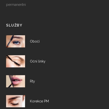
permanentni
SLUŽBY
Obočí
Oční linky
Rty
Korekce PM