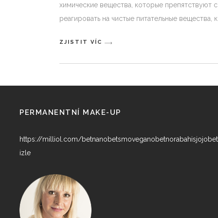
химические вещества, которые препятствуют с
реагировать на чистые питательные вещества, 
ZJISTIT VÍC
PERMANENTNÍ MAKE-UP
https://milliol.com/
betnano
betsmove
ganobet
norabahis
jojobet
izle