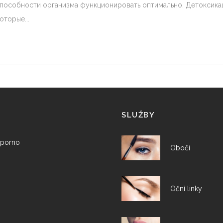
пособности организма функционировать оптимально. Детоксикаци
которые
SLUŽBY
porno
Obočí
Oční linky