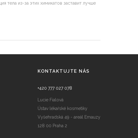
я тела из-за этих химикатов заставит лучше
KONTAKTUJTE NÁS
+420 777 027 078
Lucie Fialová
Ústav lékařské kosmetiky
Vyšehradská 49 - areál Emauzy
128 00 Praha 2
Slot Gacor Maxwin
Judi Online