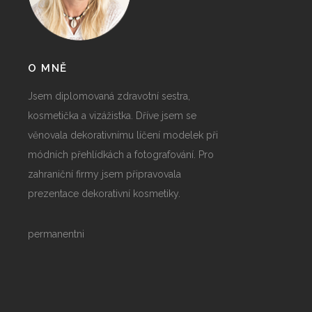
O MNĚ
Jsem diplomovaná zdravotní sestra,
kosmetička a vizážistka. Dříve jsem se
věnovala dekorativnímu líčení modelek při
módních přehlídkách a fotografování. Pro
zahraniční firmy jsem připravovala
prezentace dekorativní kosmetiky.
permanentni