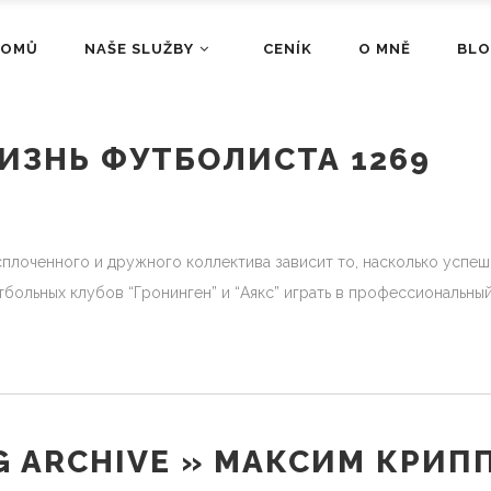
DOMŮ
NAŠE SLUŽBY
CENÍK
O MNĚ
BL
ИЗНЬ ФУТБОЛИСТА 1269
сплоченного и дружного коллектива зависит то, насколько успе
больных клубов “Гронинген” и “Аякс” играть в профессиональны
G ARCHIVE » МАКСИМ КРИП