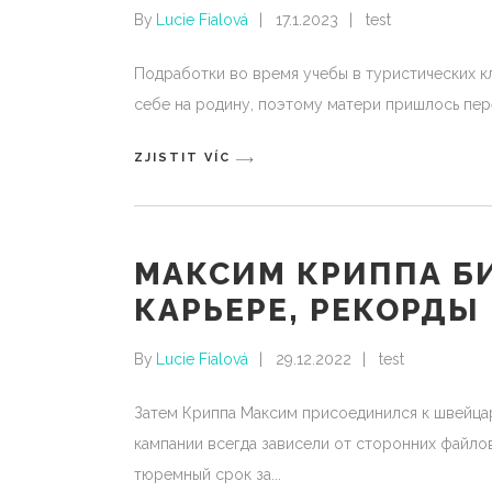
By
Lucie Fialová
17.1.2023
test
Подработки во время учебы в туристических кл
себе на родину, поэтому матери пришлось пер
ZJISTIT VÍC
МАКСИМ КРИППА Б
КАРЬЕРЕ, РЕКОРДЫ
By
Lucie Fialová
29.12.2022
test
Затем Криппа Максим присоединился к швейцар
кампании всегда зависели от сторонних файлов
тюремный срок за