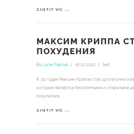
ZJISTIT VÍC
МАКСИМ КРИППА СТ
ПОХУДЕНИЯ
By
Lucie Fialová
16.12.2022
test
К 34 годам Максим Криппа стал достаточно из
которые являются бесплатными и открытыми дл
покупателя
ZJISTIT VÍC