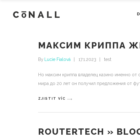
МАКСИМ КРИППА Ж
By
Lucie Fialová
17.1.2023
test
Но максим криппа владелец казино именно от 
мира до 20 лет он получил предложения от фут
ZJISTIT VÍC
ROUTERTECH » BLO