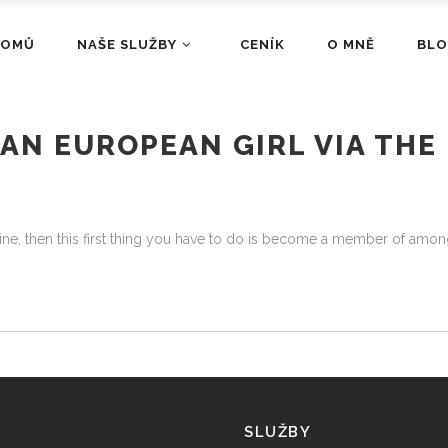
DOMŮ
NAŠE SLUŽBY
CENÍK
O MNĚ
BL
AN EUROPEAN GIRL VIA THE
line, then this first thing you have to do is become a member of amo
SLUŽBY