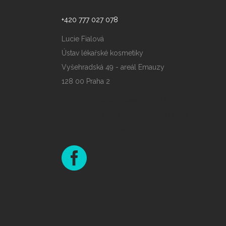
+420 777 027 078
Lucie Fialová
Ústav lékařské kosmetiky
Vyšehradská 49 - areál Emauzy
128 00 Praha 2
Slot Gacor Maxwin
Judi Online
slot gacor maxwin terpercaya
SJO777