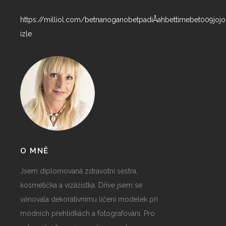
https://milliol.com/
betnano
ganobet
padiÅahbet
timebet009
joj
izle
O MNĚ
Jsem diplomovaná zdravotní sestra,
kosmetička a vizážistka. Dříve jsem se
věnovala dekorativnímu líčení modelek při
módních přehlídkách a fotografování. Pro