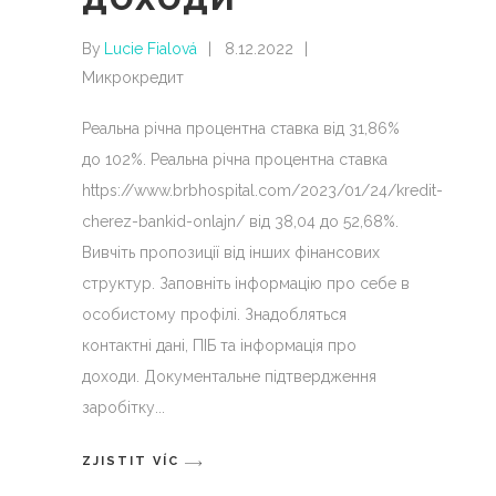
By
Lucie Fialová
8.12.2022
Микрокредит
Реальна річна процентна ставка від 31,86%
до 102%. Реальна річна процентна ставка
https://www.brbhospital.com/2023/01/24/kredit-
cherez-bankid-onlajn/ від 38,04 до 52,68%.
Вивчіть пропозиції від інших фінансових
структур. Заповніть інформацію про себе в
особистому профілі. Знадобляться
контактні дані, ПІБ та інформація про
доходи. Документальне підтвердження
заробітку
ZJISTIT VÍC