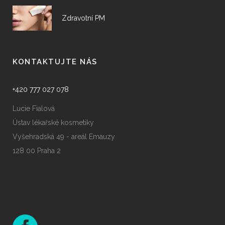
Zdravotní PM
KONTAKTUJTE NÁS
+420 777 027 078
Lucie Fialová
Ústav lékařské kosmetiky
Vyšehradská 49 - areál Emauzy
128 00 Praha 2
Slot Gacor Maxwin
Judi Online
slot gacor maxwin terpercaya
SJO777