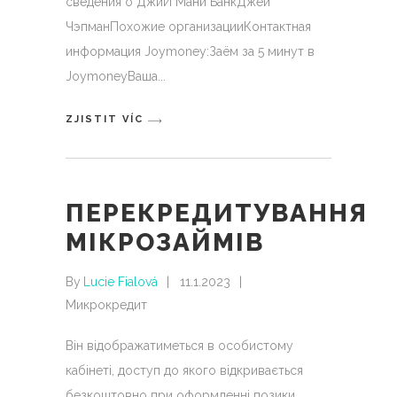
сведения о ДжиИ Мани БанкДжей
ЧэпманПохожие организацииКонтактная
информация Joymoney:Заём за 5 минут в
JoymoneyВаша
ZJISTIT VÍC
ПЕРЕКРЕДИТУВАННЯ
МІКРОЗАЙМІВ
By
Lucie Fialová
11.1.2023
Микрокредит
Він відображатиметься в особистому
кабінеті, доступ до якого відкривається
безкоштовно при оформленні позики.