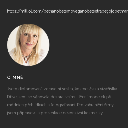
https://milliol.com/
betnano
betsmove
ganobet
setrabet
jojobet
mar
O MNĚ
Jsem diplomovaná zdravotní sestra, kosmetička a vizážistka.
Dříve jsem se věnovala dekorativnímu líčení modelek při
módních přehlídkách a fotografování. Pro zahraniční firmy
jsem připravovala prezentace dekorativní kosmetiky.