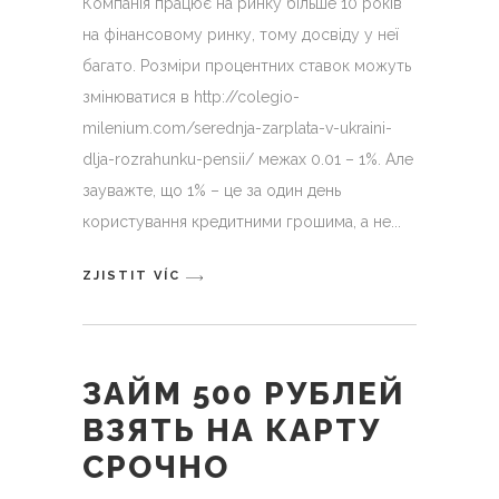
Компанія працює на ринку більше 10 років
на фінансовому ринку, тому досвіду у неї
багато. Розміри процентних ставок можуть
змінюватися в http://colegio-
milenium.com/serednja-zarplata-v-ukraini-
dlja-rozrahunku-pensii/ межах 0.01 – 1%. Але
зауважте, що 1% – це за один день
користування кредитними грошима, а не
ZJISTIT VÍC
ЗАЙМ 500 РУБЛЕЙ
ВЗЯТЬ НА КАРТУ
СРОЧНО