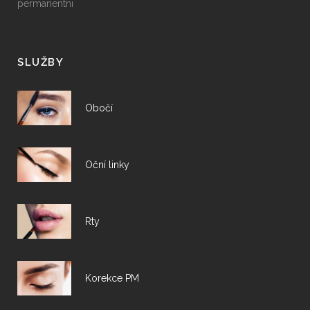
permanentni
SLUŽBY
Obočí
Oční linky
Rty
Korekce PM