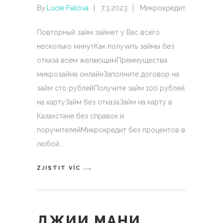
By
Lucie Fialová
7.3.2023
Микрокредит
Повторный займ займет у Вас всего
несколько минутКак получить займы без
отказа всем желающимПреимущества
микрозайма онлайнЗаполните договор на
займ сто рублейПолучите займ 100 рублей
на картуЗайм без отказаЗайм на карту в
Казахстане без справок и
поручителейМикрокредит без процентов в
любой
ZJISTIT VÍC
ДЖИИ МАНИ