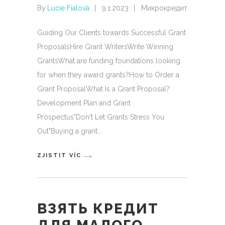
By
Lucie Fialová
9.1.2023
Микрокредит
Guiding Our Clients towards Successful Grant
ProposalsHire Grant WritersWrite Winning
GrantsWhat are funding foundations looking
for when they award grants?How to Order a
Grant ProposalWhat Is a Grant Proposal?
Development Plan and Grant
Prospectus"Don't Let Grants Stress You
Out"Buying a grant
ZJISTIT VÍC
ВЗЯТЬ КРЕДИТ