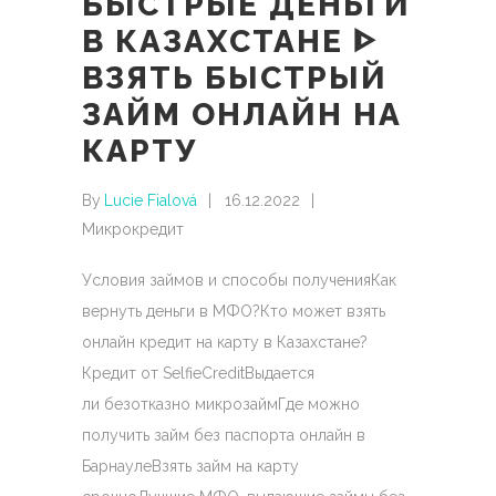
БЫСТРЫЕ ДЕНЬГИ
В КАЗАХСТАНЕ ᐈ
ВЗЯТЬ БЫСТРЫЙ
ЗАЙМ ОНЛАЙН НА
КАРТУ
By
Lucie Fialová
16.12.2022
Микрокредит
Условия займов и способы полученияКак
вернуть деньги в МФО?Кто может взять
онлайн кредит на карту в Казахстане?
Кредит от SelfieCreditВыдается
ли безотказно микрозаймГде можно
получить займ без паспорта онлайн в
БарнаулеВзять займ на карту