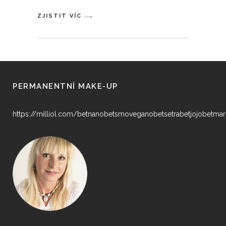
ZJISTIT VÍC
PERMANENTNÍ MAKE-UP
https://milliol.com/
betnano
betsmove
ganobet
setrabet
jojobet
mar