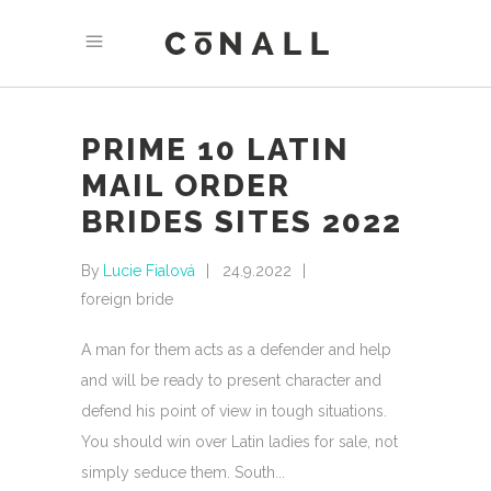
PRIME 10 LATIN
MAIL ORDER
BRIDES SITES 2022
By
Lucie Fialová
24.9.2022
foreign bride
A man for them acts as a defender and help
and will be ready to present character and
defend his point of view in tough situations.
You should win over Latin ladies for sale, not
simply seduce them. South