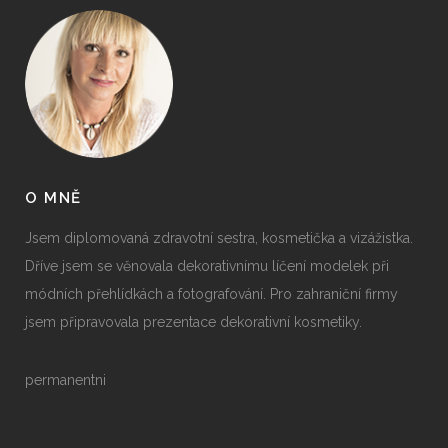
O MNĚ
Jsem diplomovaná zdravotní sestra, kosmetička a vizážistka.
Dříve jsem se věnovala dekorativnímu líčení modelek při
módních přehlídkách a fotografování. Pro zahraniční firmy
jsem připravovala prezentace dekorativní kosmetiky.
permanentni