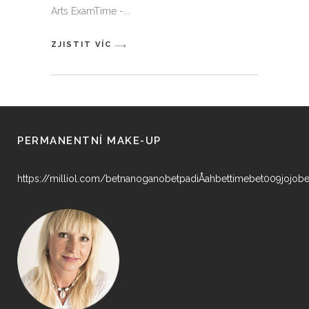
Arts ExamTime -
ZJISTIT VÍC
PERMANENTNÍ MAKE-UP
https://milliol.com/
betnano
ganobet
padiÅahbet
timebet009
jojobe